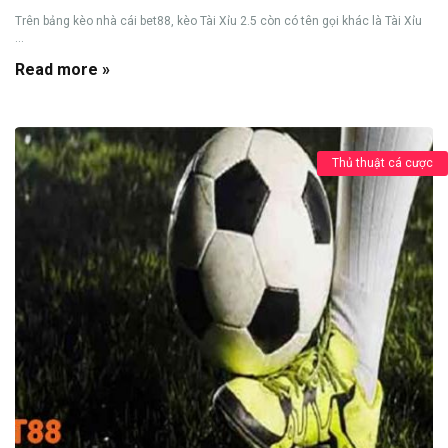
01/04/2024
0
Cách tính tiền thắng thua khi chơi kèo tài
xỉu 2.5 trái
Trên bảng kèo nhà cái bet88, kèo Tài Xỉu 2.5 còn có tên gọi khác là Tài Xỉu
...
Read more »
Thủ thuật cá cược