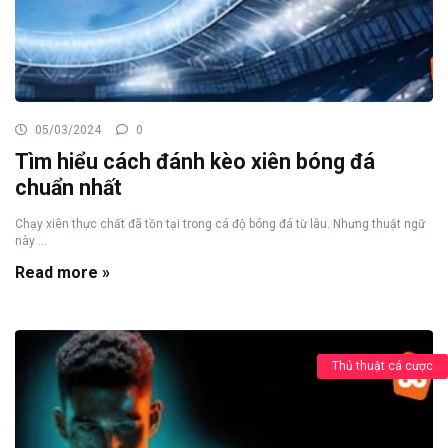
Thủ thuật cá cược
05/03/2024
0
Tìm hiểu cách đánh kèo xiên bóng đá
chuẩn nhất
Chạy xiên thực chất đã tồn tại trong cá độ bóng đá từ lâu. Nhưng thuật ngữ
này ...