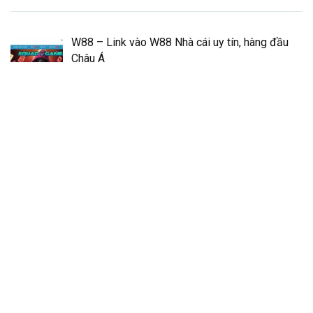
hiện nay
07/05/2025
Fun88 – Link vào Fun88.com mới nhất tại
Bet88no1.com
02/05/2025
W88 – Link vào W88 Nhà cái uy tín, hàng đầu
Châu Á
27/04/2025