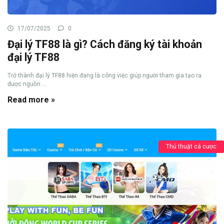
17/07/2025
0
Đại lý TF88 là gì? Cách đăng ký tài khoản
đại lý TF88
Trở thành đại lý TF88 hiện đang là công việc giúp người tham gia tạo ra
được nguồn ...
Read more »
Thủ thuật cá cược