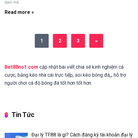
20/01/2024
0
Kèo cược bóng đá là gì? Kinh nghiệm chơi
kèo bóng đá cho người mới
Với những người chơi yêu thích thể thao cụ thể là bóng đá chắc chắn sẽ
đam mê ...
Read more »
1
2
3
»
Bet88no1.com
cập nhật bài viết chia sẽ kinh nghiệm cá
cược, bảng kèo nhà cái trực tiếp, soi kèo bóng đá,,, hỗ trợ
người chơi cá độ bóng đá tốt hơn tốt hơn.