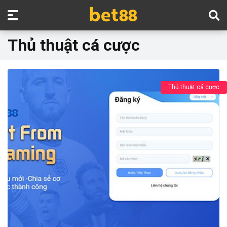
Thủ thuật cá cược
Thủ thuật cá cược