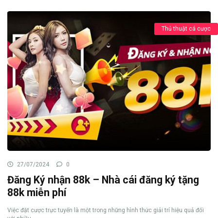
Thủ thuật cá cược
27/07/2024
0
Đăng Ký nhận 88k – Nhà cái đăng ký tặng
88k miễn phí
Việc đặt cược trực tuyến là một trong những hình thức giải trí hiệu quả đối